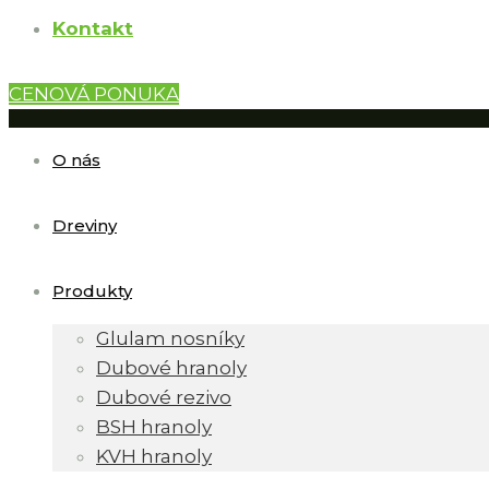
Kontakt
CENOVÁ PONUKA
O nás
Dreviny
Produkty
Glulam nosníky
Dubové hranoly
Dubové rezivo
BSH hranoly
KVH hranoly