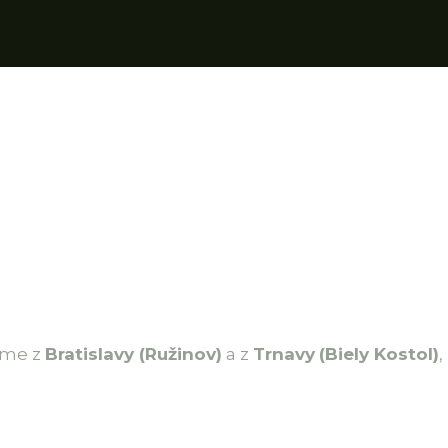
eme z
Bratislavy (Ružinov)
a z
Trnavy
(Biely Kostol)