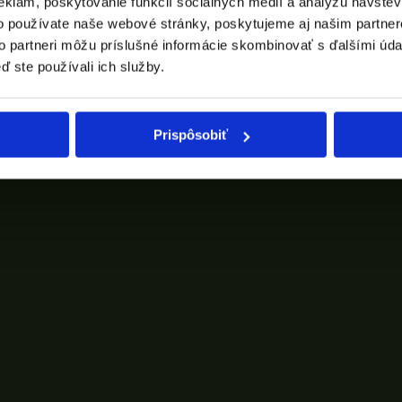
eklám, poskytovanie funkcií sociálnych médií a analýzu návšte
o používate naše webové stránky, poskytujeme aj našim partner
to partneri môžu príslušné informácie skombinovať s ďalšími údaj
ď ste používali ich služby.
Prispôsobiť