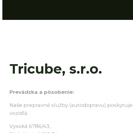
Tricube, s.r.o.
Prevádzka a pôsobenie:
Naše prepravné služby (autodopravu) poskytuj
vozidlá.
Vysoká 6786/43,