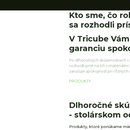
Kto sme, čo r
sa rozhodli prí
V Tricube Vá
garanciu spoko
Po dlhoročných skúsenostiach v
rozhodli prísť na trh s materiálmi
zaručuje spokojnosť pri rôznych i
PRODUKTY
Dlhoročné skú
- stolárskom o
Produkty, ktoré ponúkame mám