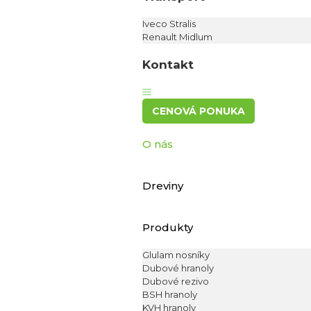
Iveco Stralis
Renault Midlum
Kontakt
CENOVÁ PONUKA
O nás
Dreviny
Produkty
Glulam nosníky
Dubové hranoly
Dubové rezivo
BSH hranoly
KVH hranoly