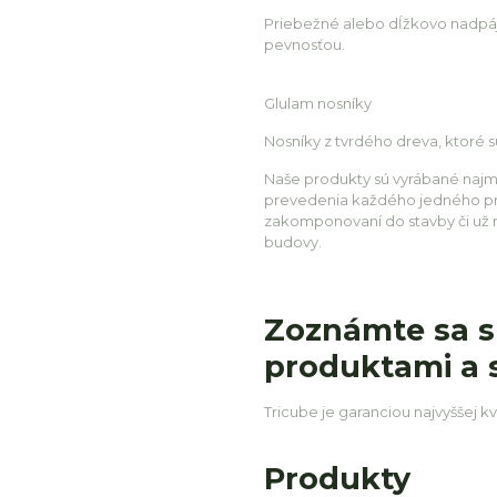
Priebežné alebo dĺžkovo nadpája
pevnosťou.
Glulam nosníky
Nosníky z tvrdého dreva, ktoré s
Naše produkty sú vyrábané najmä
prevedenia každého jedného pr
zakomponovaní do stavby či už 
budovy.
Zoznámte sa s
produktami a 
Tricube je garanciou najvyššej kv
Produkty